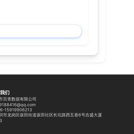
我们
市百查数据有限公司
9188416@qq.com
6-15919906213
圳市龙岗区坂田街道坂田社区长坑路西五巷6号吉盛大厦
3