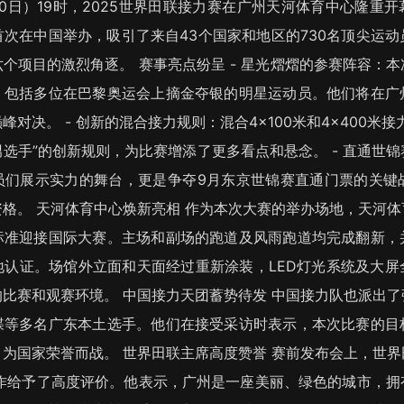
月10日）19时，2025世界田联接力赛在广州天河体育中心隆重
次在中国举办，吸引了来自43个国家和地区的730名顶尖运
个项目的激烈角逐。 赛事亮点纷呈 - 星光熠熠的参赛阵容：
，包括多位在巴黎奥运会上摘金夺银的明星运动员。他们将在广
对决。 - 创新的混合接力规则：混合4×100米和4×400米
选手”的创新规则，为比赛增添了更多看点和悬念。 - 直通世
员们展示实力的舞台，更是争夺9月东京世锦赛直通门票的关键战
格。 天河体育中心焕新亮相 作为本次大赛的举办场地，天河
标准迎接国际大赛。主场和副场的跑道及风雨跑道均完成翻新，
地认证。场馆外立面和天面经过重新涂装，LED灯光系统及大屏
比赛和观赛环境。 中国接力天团蓄势待发 中国接力队也派出
蝶等多名广东本土选手。他们在接受采访时表示，本次比赛的目
为国家荣誉而战。 世界田联主席高度赞誉 赛前发布会上，世
工作给予了高度评价。他表示，广州是一座美丽、绿色的城市，拥