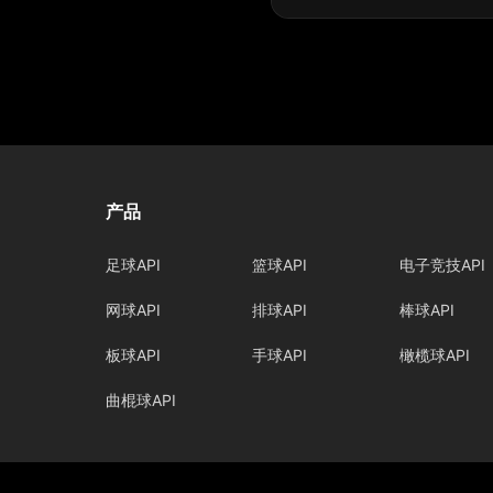
产品
足球API
篮球API
电子竞技API
网球API
排球API
棒球API
板球API
手球API
橄榄球API
曲棍球API