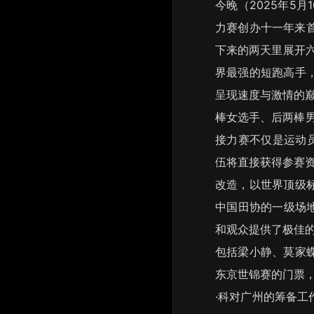
今晚（2025年5
力赛创办十一年来首
下来的两天里展开六
界最强的短跑高手
呈现速度与激情的巅峰
棒女选手、后两棒男
接力赛不仅是运动
伍将直接获得参赛资
改造，以世界顶级
中国田协的一级场
和观众提供了极佳的
包括梁小静、莫家
东京世锦赛的门票，
·科对广州的筹备