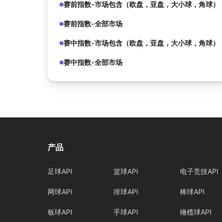
赛前指数-市场包含（欧盘，亚盘，大小球，角球）
赛前指数-全部市场
赛中指数-市场包含（欧盘，亚盘，大小球，角球）
赛中指数-全部市场
产品
足球API
篮球API
电子竞技API
网球API
排球API
棒球API
板球API
手球API
橄榄球API