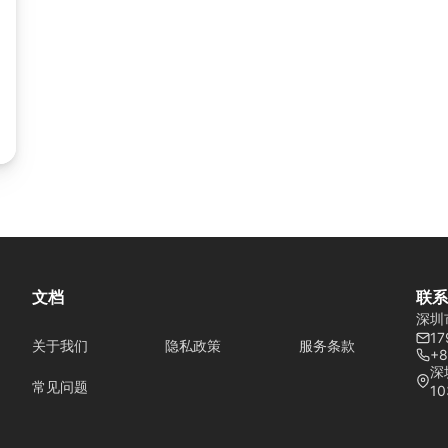
文档
联系
深圳
17
关于我们
隐私政策
服务条款
+8
深
常见问题
10