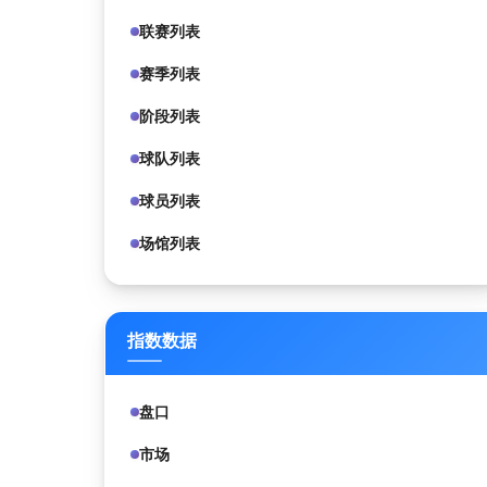
联赛列表
赛季列表
阶段列表
球队列表
球员列表
场馆列表
指数数据
盘口
市场