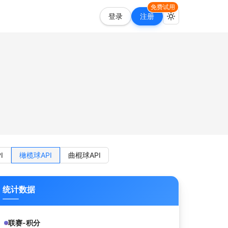
免费试用
登录
注册
I
橄榄球API
曲棍球API
统计数据
联赛-积分