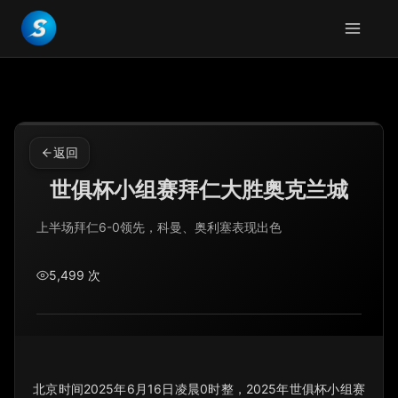
返回
世俱杯小组赛拜仁大胜奥克兰城
上半场拜仁6-0领先，科曼、奥利塞表现出色
5,499
次
北京时间2025年6月16日凌晨0时整，2025年世俱杯小组赛