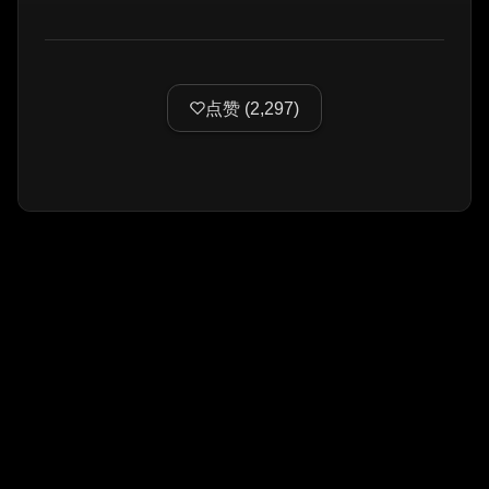
点赞
(
2,297
)