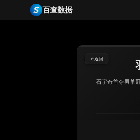
百查数据
返回
石宇奇首夺男单冠