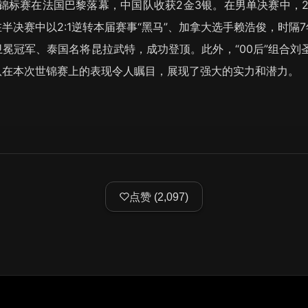
球锦标赛在法国巴黎落幕，中国队收获2金3银。在男单决赛中，
半决赛中以2:1逆转本届赛事“黑马”、加拿大选手赖浩俊，时隔
冕冠军、泰国名将昆拉武特，成功登顶。此外，“00后”组合刘
队在本次世锦赛上的表现令人瞩目，展现了强大的实力和潜力。
点赞
(
2,097
)