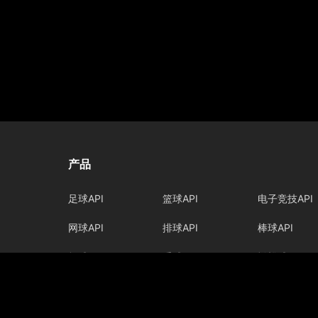
产品
足球API
篮球API
电子竞技API
网球API
排球API
棒球API
板球API
手球API
橄榄球API
曲棍球API