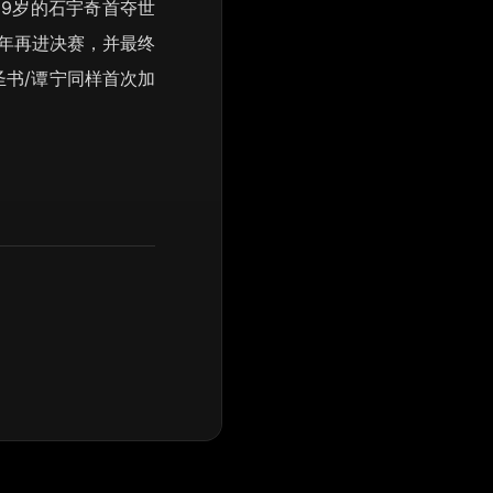
29岁的石宇奇首夺世
7年再进决赛，并最终
圣书/谭宁同样首次加