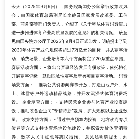
今天（2025年9月9日），国务院新闻办公室举行政策吹风
会，由国家体育总局副局长李静及国家发展改革委、工信
部、商务部等部门负责人，介绍了《关于释放体育消费潜力
进一步推进体育产业高质量发展的意见》的相关情况。 该意
见由国务院办公厅于2025年9月4日正式印发，明确提出了到
2030年体育产业总规模将超过7万亿元的目标，并从赛事活
动、消费场景、企业培育等六个方面制定了20条重点举措。
赛事活动方面： - 将出台赛事经济发展专项政策，依托协会
开展赛事评级，鼓励区域性赛事及新兴项目赛事活动。 消费
场景方面： - 推动公共资源向赛事开放，打造山地户外、水
上、冰雪等户外运动精品线路，并开发沉浸式体育消费场
景。 企业培育方面： - 支持民营企业参与体育产业投资建
设，推动装备企业向“专精特新”发展，扩大规模以上企业数
量。 政策支持方面： - 通过中央预算内投资、地方政府专项
债券等方式支持体育场地设施建设，并探索发放体育消费
券、数字人民币红包等惠民措施。 意见还明确提出，到