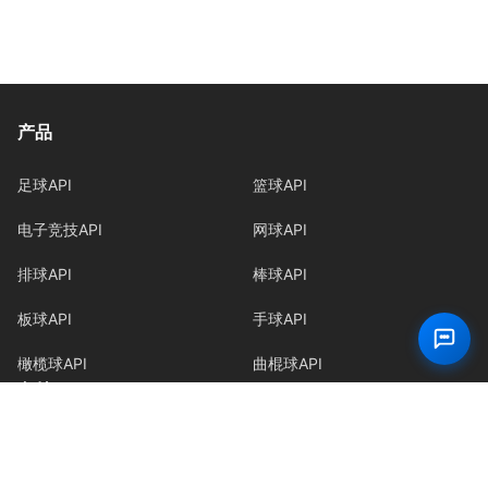
产品
足球API
篮球API
电子竞技API
网球API
排球API
棒球API
板球API
手球API
橄榄球API
曲棍球API
文档
关于我们
隐私政策
服务条款
常见问题