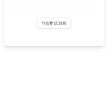
点赞
(
2,318
)