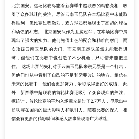
北京国安。这场比赛标志着新赛季中超联赛的精彩亮相，吸
引了众多球迷的关注。尽管云南玉昆队在本场比赛中未能取
得胜利，但比赛过程激烈，双方球员都展现出了高超的球技
和顽强的斗志。 北京国安队作为卫冕冠军，在本场比赛中展
现出了强大的实力。他们凭借出色的配合和精准的射门，两
次攻破云南玉昆队的大门。而云南玉昆队虽然未能取得进
球，但他们在比赛中也创造了不少机会，只可惜未能把握
住。 这场比赛的失利对于云南玉昆队来说无疑是一个打击，
但他们也从中看到了自己的不足和需要改进的地方。相信在
未来的比赛中，他们会更加努力，争取取得更好的成绩。 此
外，新赛季中超联赛的首轮比赛还吸引了众多观众的关注。
据统计，首轮比赛的平均入场观众超过了2.7万人，显示出中
超联赛在国内的巨大影响力和吸引力。随着比赛的深入，相
信会有更多的精彩瞬间和感人故事呈现给广大球迷。