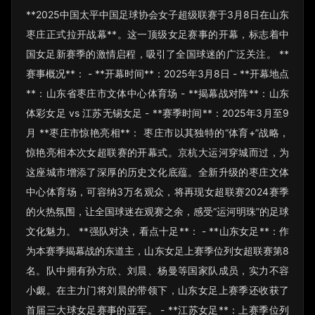
**2025中国太平中国足球协会女子超级联赛于3月8日在山东
枣庄正式拉开战幕**。这一顶级女足赛事的开幕，标志着中
国女足新赛季的激情启程，吸引了全国球迷的广泛关注。 **
赛事概况**： - **开幕时间**：2025年3月8日 - **开幕地点
**：山东省枣庄市文体中心体育场 - **揭幕战对阵**：山东
体彩女足 vs 江苏无锡女足 - **赛季时间**：2025年3月至9
月 **枣庄市惊艳亮相**： 枣庄市以其独特的“体育+”战略，
惊艳亮相本次女超联赛的开幕式。京杭大运河穿城而过，为
这座城市增添了深厚的历史文化底蕴。全新升级的枣庄文体
中心体育场，可容纳3万名观众，将再现女超联赛2024赛季
的火热氛围，让全国球迷在观赛之余，感受“运河明珠”的足球
文化魅力。 **强队对决，看点十足**： - **山东女足**：作
为本赛季揭幕战的东道主，山东女足上赛季位列女超联赛第8
名。队中拥有孙方欣、刘晨、杨曼等国家队成员，实力不容
小觑。在主力门将刘晨的带领下，山东女足上赛季还收获了
首届三大球女足赛事的亚军。 - **江苏女足**：上赛季位列