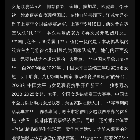
女超联赛第5名，拥有徐欢、金坤、窦加星、欧懿垚、邵子
钦、姚凌薇等多位现役国脚。在她们的带领下，江苏女足夺
得了上赛季全国锦标赛冠军。上赛季5月18日，两队曾在枣
庄战成2比2平，本次揭幕战双方将再次展开激烈对决。
**“国门之争”，备受瞩目**： 值得一提的是，本场揭幕战的
双方主力门将徐欢和刘晨均为国家队成员。她们的正面交
锋，无疑将成为本场比赛的一大看点。 **中国太平鼎力支持
**： 自2020年至2022年，中国太平已连续三年独家冠名女
超、女甲联赛。为积极响应国家“推动体育强国建设”的号召，
2023年中国太平与女足联赛携手开启新三年，独家冠名
2023-2025女超、女甲、全国女足锦标赛三大赛事。中国太
平全力以赴助力女足联赛，为国家队贡献人才。 **赛事期间
活动丰富**： 赛事期间，枣庄市将借助女超联赛举办的体育
热点效应，促进体育赛事经济发展。同时，还将推出“体育
+旅游”精品线路和凭球票消费优惠等活动，为前来观赛的外
地球迷献上体育旅游的饕餮盛宴。 **结语**： 随着2025中