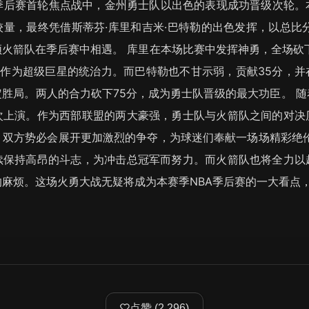
A季后赛首轮焦点战中，金州勇士队以出色的表现成功晋级次轮。
量，最终凭借斯蒂芬·库里和吉米·巴特勒的出色发挥，以总比
火箭队在季后赛中相遇。 库里在本场比赛中发挥神勇，全场砍
其作为超级巨星的统治力。而巴特勒也不甘示弱，贡献35分，
胜局。两人的合力砍下75分，成为勇士队晋级的最大功臣。 
次上演。作为西部联盟的两大豪强，勇士队与火箭队之间的对决
，双方势必会展开更加激烈的争夺，为球迷们奉献一场场精彩绝伦
续保持高昂的斗志，为冲击总冠军而努力。而火箭队也将全力以
的麻烦。这场火勇大战无疑将成为本赛季NBA季后赛的一大看点
点赞
(
2,296
)