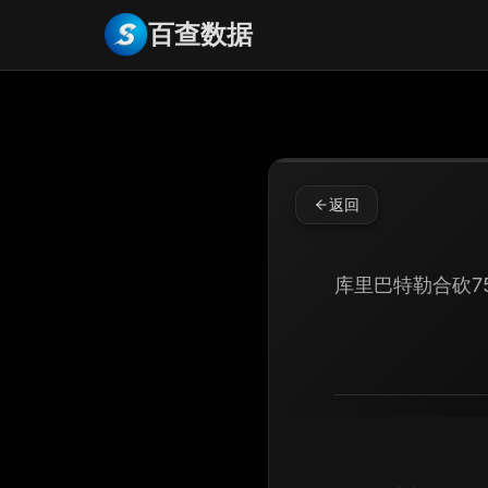
百查数据
返回
库里巴特勒合砍7