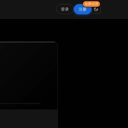
免费试用
登录
注册