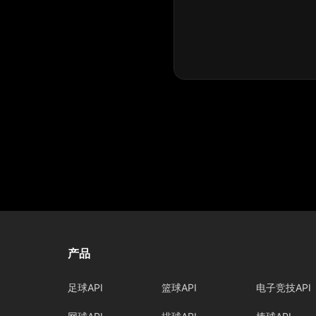
产品
足球API
篮球API
电子竞技API