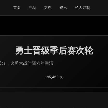
首页
产品
文档
资讯
私人订制
勇士晋级季后赛次轮
5分，火勇大战时隔六年重演
5,462
次